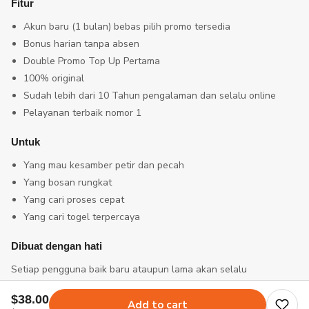
Fitur
Akun baru (1 bulan) bebas pilih promo tersedia
Bonus harian tanpa absen
Double Promo Top Up Pertama
100% original
Sudah lebih dari 10 Tahun pengalaman dan selalu online
Pelayanan terbaik nomor 1
Untuk
Yang mau kesamber petir dan pecah
Yang bosan rungkat
Yang cari proses cepat
Yang cari togel terpercaya
Dibuat dengan hati
Setiap pengguna baik baru ataupun lama akan selalu
mendapatkan paket atau hiburan atau bagian yang sama tanpa
$38.00
terkecuali.
Add to cart