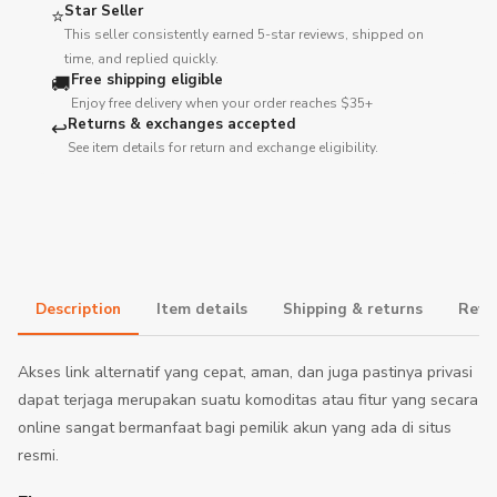
Star Seller
⭐
This seller consistently earned 5-star reviews, shipped on
time, and replied quickly.
Free shipping eligible
🚚
Enjoy free delivery when your order reaches $35+
Returns & exchanges accepted
↩️
See item details for return and exchange eligibility.
Description
Item details
Shipping & returns
Revie
Akses link alternatif yang cepat, aman, dan juga pastinya privasi
dapat terjaga merupakan suatu komoditas atau fitur yang secara
online sangat bermanfaat bagi pemilik akun yang ada di situs
resmi.