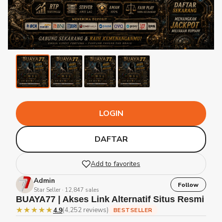
LOGIN
DAFTAR
Add to favorites
Admin
Follow
Star Seller · 12,847 sales
BUAYA77 | Akses Link Alternatif Situs Resmi
★★★★★
4.9
(4,252 reviews)
BESTSELLER