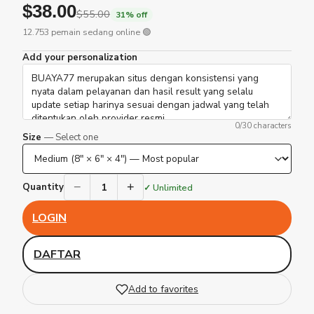
$38.00
$55.00
31% off
12.753 pemain sedang online 🟢
Add your personalization
0
/30 characters
Size
— Select one
−
+
1
Quantity
✓ Unlimited
LOGIN
DAFTAR
Add to favorites