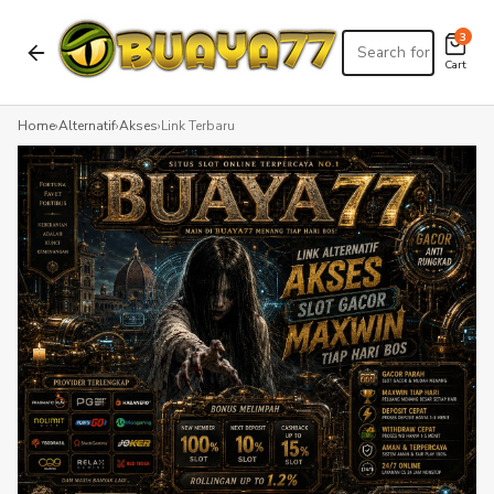
3
Cart
Home
›
Alternatif
›
Akses
›
Link Terbaru