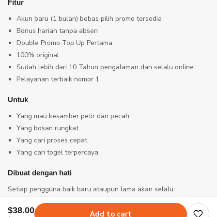
Fitur
Akun baru (1 bulan) bebas pilih promo tersedia
Bonus harian tanpa absen
Double Promo Top Up Pertama
100% original
Sudah lebih dari 10 Tahun pengalaman dan selalu online
Pelayanan terbaik nomor 1
Untuk
Yang mau kesamber petir dan pecah
Yang bosan rungkat
Yang cari proses cepat
Yang cari togel terpercaya
Dibuat dengan hati
Setiap pengguna baik baru ataupun lama akan selalu
mendapatkan paket atau hiburan atau bagian yang sama tanpa
$38.00
terkecuali.
Add to cart