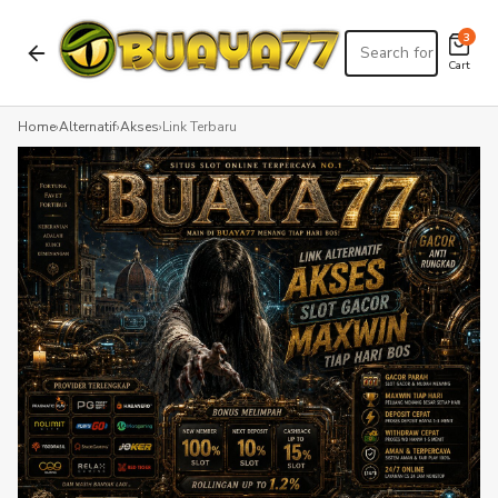
3
Cart
Home
›
Alternatif
›
Akses
›
Link Terbaru