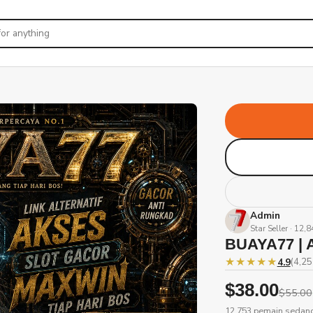
Admin
Star Seller · 12,
BUAYA77 | A
★★★★★
4.9
(4,25
$38.00
$55.00
12.753 pemain sedang