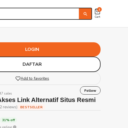
3
Cart
LOGIN
DAFTAR
Add to favorites
Follow
847 sales
kses Link Alternatif Situs Resmi
2 reviews)
BESTSELLER
31% off
 online 🟢