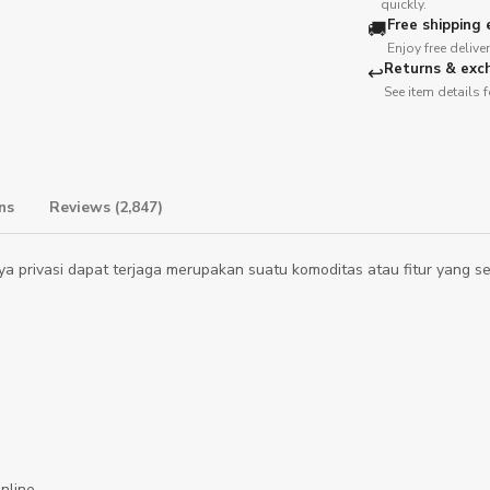
quickly.
Free shipping e
🚚
Enjoy free deliv
Returns & exc
↩️
See item details f
turns
Reviews (2,847)
nya privasi dapat terjaga merupakan suatu komoditas atau fitur yang 
nline