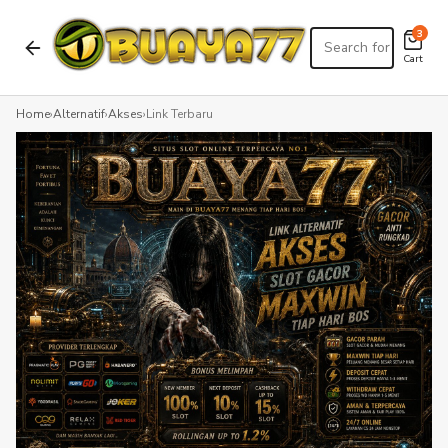
3
Cart
Home
›
Alternatif
›
Akses
›
Link Terbaru