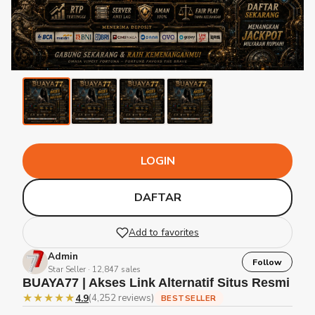
LOGIN
DAFTAR
Add to favorites
Admin
Follow
Star Seller · 12,847 sales
BUAYA77 | Akses Link Alternatif Situs Resmi
★★★★★
4.9
(4,252 reviews)
BESTSELLER