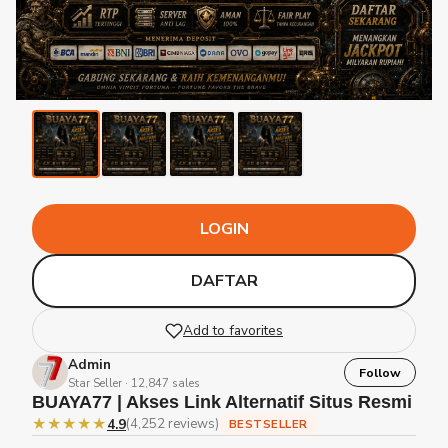
LOGIN
DAFTAR
Add to favorites
Admin
Follow
Star Seller · 12,847 sales
BUAYA77 | Akses Link Alternatif Situs Resmi
★★★★★
4.9
(4,252 reviews)
BESTSELLER