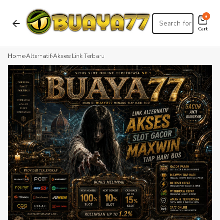
3
Cart
Home
›
Alternatif
›
Akses
›
Link Terbaru