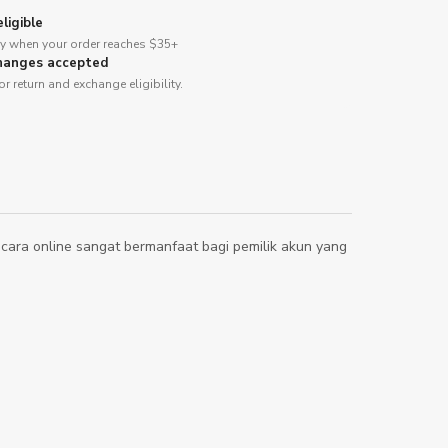
ligible
ery when your order reaches $35+
hanges accepted
or return and exchange eligibility.
secara online sangat bermanfaat bagi pemilik akun yang