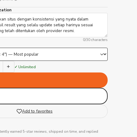
zation
0
/30 characters
+
✓ Unlimited
Add to favorites
tently earned 5-star reviews, shipped on time, and replied