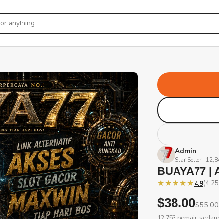
Admin
Star Seller · 12,
BUAYA77 | A
★★★★★
4.9
(4,25
$38.00
$55.00
12.753 pemain sedang