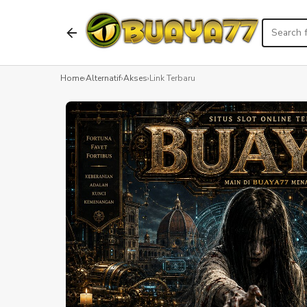
Home
›
Alternatif
›
Akses
›
Link Terbaru