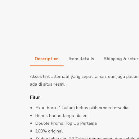
Description
Item details
Shipping & re
Akses link alternatif yang cepat, aman, dan juga pasti
ada di situs resmi.
Fitur
Akun baru (1 bulan) bebas pilih promo tersedia
Bonus harian tanpa absen
Double Promo Top Up Pertama
100% original
Sudah lebih dari 10 Tahun pengalaman dan selalu o