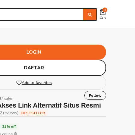
3
Cart
LOGIN
DAFTAR
Add to favorites
Follow
847 sales
kses Link Alternatif Situs Resmi
2 reviews)
BESTSELLER
31% off
 online 🟢