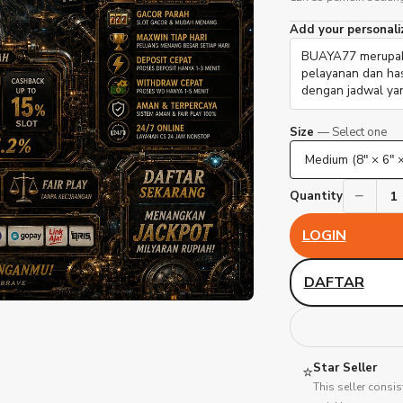
Add your personali
Size
— Select one
−
1
Quantity
LOGIN
DAFTAR
Star Seller
⭐
This seller consis