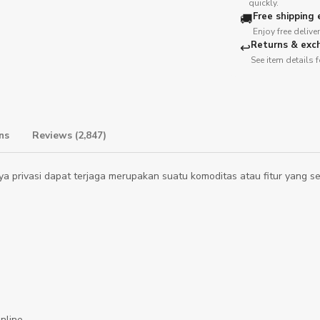
quickly.
Free shipping e
🚚
Enjoy free deliv
Returns & exc
↩️
See item details f
turns
Reviews (2,847)
nya privasi dapat terjaga merupakan suatu komoditas atau fitur yang 
nline