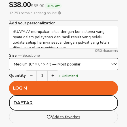
$38.00
$55.00
31% off
12.753 pemain sedang online 🟢
Add your personalization
0
/30 characters
Size
— Select one
−
+
1
Quantity
✓ Unlimited
LOGIN
DAFTAR
Add to favorites