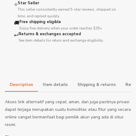
Star Seller
⭐
This seller consistently earned 5-star reviews, shipped on
time, and replied quickly.
Free shipping eligible
🚚
Enjoy free delivery when your order reaches $35+
Returns & exchanges accepted
↩️
See item details for return and exchange eligibility.
Description
Item details
Shipping & returns
Revie
Akses link alternatif yang cepat, aman, dan juga pastinya privasi
dapat terjaga merupakan suatu komoditas atau fitur yang secara
online sangat bermanfaat bagi pemilik akun yang ada di situs
resmi.