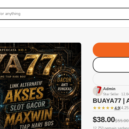
Admin
Star Seller · 12,
BUAYA77 | A
★★★★★
4.9
(4,25
$38.00
$55.00
12.753 pemain sedang