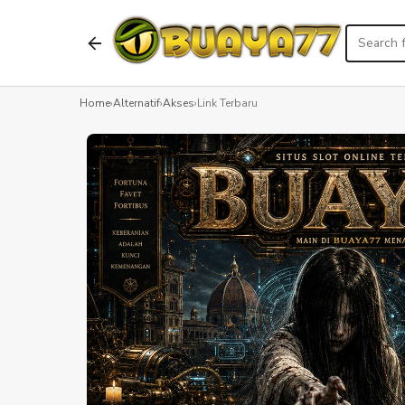
Home
›
Alternatif
›
Akses
›
Link Terbaru