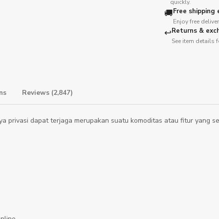
quickly.
Free shipping e
🚚
Enjoy free deliv
Returns & exc
↩️
See item details f
turns
Reviews (2,847)
nya privasi dapat terjaga merupakan suatu komoditas atau fitur yang 
nline