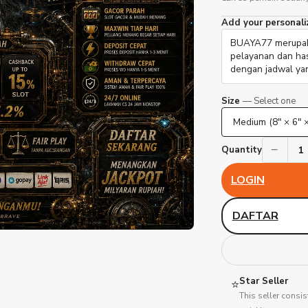
Add your personali
Size
— Select one
−
1
Quantity
LOGIN
DAFTAR
Star Seller
⭐
This seller consis