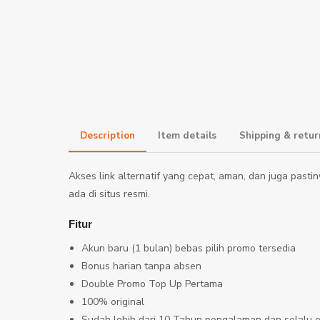
Description
Item details
Shipping & re
Akses link alternatif yang cepat, aman, dan juga pasti
ada di situs resmi.
Fitur
Akun baru (1 bulan) bebas pilih promo tersedia
Bonus harian tanpa absen
Double Promo Top Up Pertama
100% original
Sudah lebih dari 10 Tahun pengalaman dan selalu o