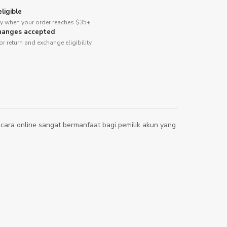
ligible
ery when your order reaches $35+
hanges accepted
or return and exchange eligibility.
secara online sangat bermanfaat bagi pemilik akun yang