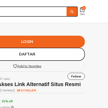
3
Cart
LOGIN
DAFTAR
Add to favorites
Follow
847 sales
kses Link Alternatif Situs Resmi
2 reviews)
BESTSELLER
31% off
 online 🟢