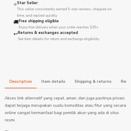
Star Seller
⭐
This seller consistently earned 5-star reviews, shipped on
time, and replied quickly.
Free shipping eligible
🚚
Enjoy free delivery when your order reaches $35+
Returns & exchanges accepted
↩️
See item details for return and exchange eligibility.
Description
Item details
Shipping & returns
Revie
Akses link alternatif yang cepat, aman, dan juga pastinya privasi
dapat terjaga merupakan suatu komoditas atau fitur yang secara
online sangat bermanfaat bagi pemilik akun yang ada di situs
resmi.