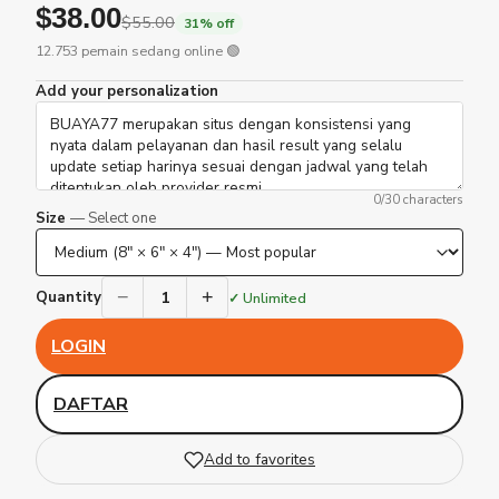
$38.00
$55.00
31% off
12.753 pemain sedang online 🟢
Add your personalization
0
/30 characters
Size
— Select one
−
+
1
Quantity
✓ Unlimited
LOGIN
DAFTAR
Add to favorites