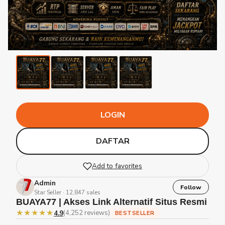
LOGIN
DAFTAR
Add to favorites
Admin
Follow
Star Seller · 12,847 sales
BUAYA77 | Akses Link Alternatif Situs Resmi
★★★★★
4.9
(4,252 reviews)
BESTSELLER