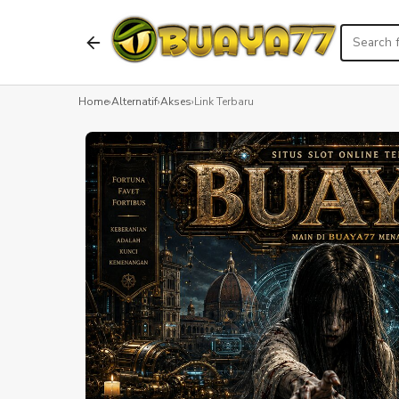
Home
›
Alternatif
›
Akses
›
Link Terbaru