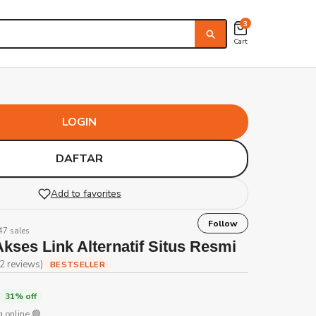
3
Cart
LOGIN
DAFTAR
Add to favorites
Follow
847 sales
kses Link Alternatif Situs Resmi
2 reviews)
BESTSELLER
31% off
 online 🟢