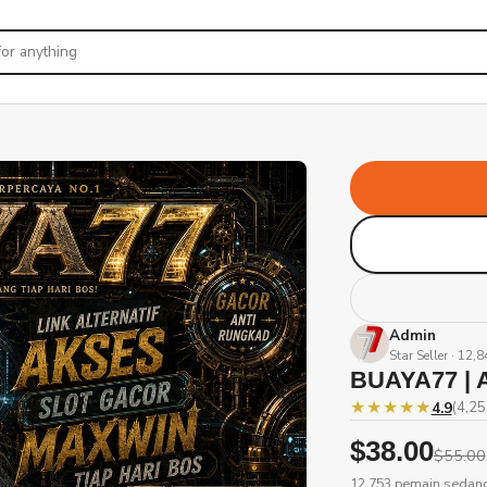
Admin
Star Seller · 12,
BUAYA77 | A
★★★★★
4.9
(4,25
$38.00
$55.00
12.753 pemain sedang