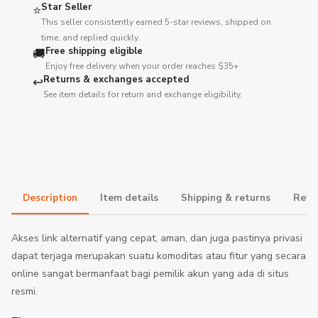
Star Seller
⭐
This seller consistently earned 5-star reviews, shipped on
time, and replied quickly.
Free shipping eligible
🚚
Enjoy free delivery when your order reaches $35+
Returns & exchanges accepted
↩️
See item details for return and exchange eligibility.
Description
Item details
Shipping & returns
Revie
Akses link alternatif yang cepat, aman, dan juga pastinya privasi
dapat terjaga merupakan suatu komoditas atau fitur yang secara
online sangat bermanfaat bagi pemilik akun yang ada di situs
resmi.