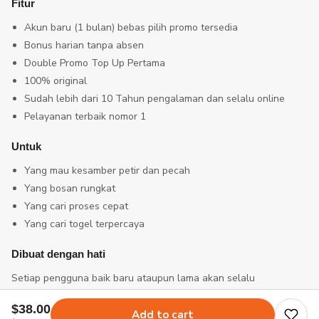
Fitur
Akun baru (1 bulan) bebas pilih promo tersedia
Bonus harian tanpa absen
Double Promo Top Up Pertama
100% original
Sudah lebih dari 10 Tahun pengalaman dan selalu online
Pelayanan terbaik nomor 1
Untuk
Yang mau kesamber petir dan pecah
Yang bosan rungkat
Yang cari proses cepat
Yang cari togel terpercaya
Dibuat dengan hati
Setiap pengguna baik baru ataupun lama akan selalu
mendapatkan paket atau hiburan atau bagian yang sama tanpa
$38.00
terkecuali.
Add to cart