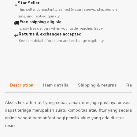
Star Seller
⭐
This seller consistently earned 5-star reviews, shipped on
time, and replied quickly.
Free shipping eligible
🚚
Enjoy free delivery when your order reaches $35+
Returns & exchanges accepted
↩️
See item details for return and exchange eligibility.
Description
Item details
Shipping & returns
Revie
Akses link alternatif yang cepat, aman, dan juga pastinya privasi
dapat terjaga merupakan suatu komoditas atau fitur yang secara
online sangat bermanfaat bagi pemilik akun yang ada di situs
resmi.