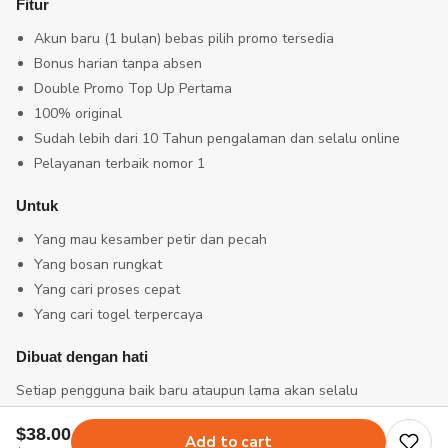
Fitur
Akun baru (1 bulan) bebas pilih promo tersedia
Bonus harian tanpa absen
Double Promo Top Up Pertama
100% original
Sudah lebih dari 10 Tahun pengalaman dan selalu online
Pelayanan terbaik nomor 1
Untuk
Yang mau kesamber petir dan pecah
Yang bosan rungkat
Yang cari proses cepat
Yang cari togel terpercaya
Dibuat dengan hati
Setiap pengguna baik baru ataupun lama akan selalu
mendapatkan paket atau hiburan atau bagian yang sama tanpa
$38.00
terkecuali.
Add to cart