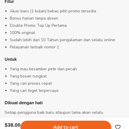
Fitur
Akun baru (1 bulan) bebas pilih promo tersedia
Bonus harian tanpa absen
Double Promo Top Up Pertama
100% original
Sudah lebih dari 10 Tahun pengalaman dan selalu online
Pelayanan terbaik nomor 1
Untuk
Yang mau kesamber petir dan pecah
Yang bosan rungkat
Yang cari proses cepat
Yang cari togel terpercaya
Dibuat dengan hati
Setiap pengguna baik baru ataupun lama akan selalu
mendapatkan paket atau hiburan atau bagian yang sama tanpa
$38.00
terkecuali.
Add to cart