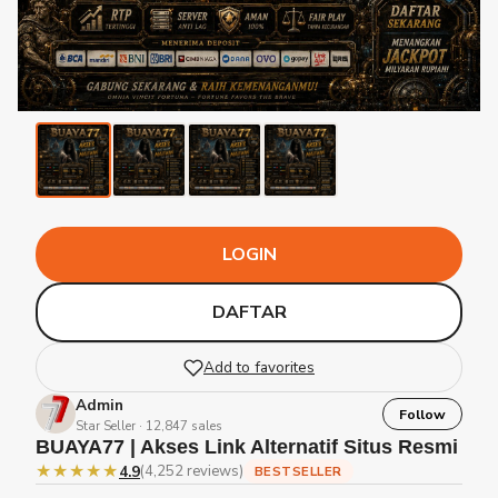
LOGIN
DAFTAR
Add to favorites
Admin
Follow
Star Seller · 12,847 sales
BUAYA77 | Akses Link Alternatif Situs Resmi
★★★★★
4.9
(4,252 reviews)
BESTSELLER