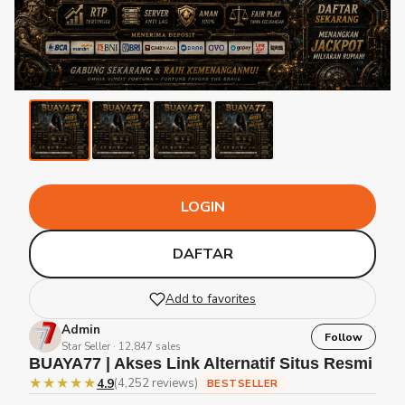
LOGIN
DAFTAR
Add to favorites
Admin
Follow
Star Seller · 12,847 sales
BUAYA77 | Akses Link Alternatif Situs Resmi
★★★★★
4.9
(4,252 reviews)
BESTSELLER