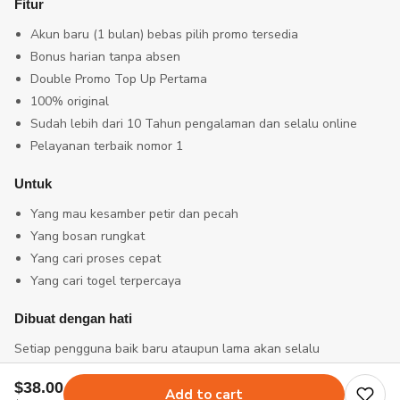
Fitur
Akun baru (1 bulan) bebas pilih promo tersedia
Bonus harian tanpa absen
Double Promo Top Up Pertama
100% original
Sudah lebih dari 10 Tahun pengalaman dan selalu online
Pelayanan terbaik nomor 1
Untuk
Yang mau kesamber petir dan pecah
Yang bosan rungkat
Yang cari proses cepat
Yang cari togel terpercaya
Dibuat dengan hati
Setiap pengguna baik baru ataupun lama akan selalu
mendapatkan paket atau hiburan atau bagian yang sama tanpa
$38.00
terkecuali.
Add to cart