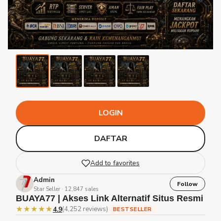
LOGIN
DAFTAR
Add to favorites
Admin
Follow
Star Seller · 12,847 sales
BUAYA77 | Akses Link Alternatif Situs Resmi
★★★★★
4.9
(4,252 reviews)
BESTSELLER