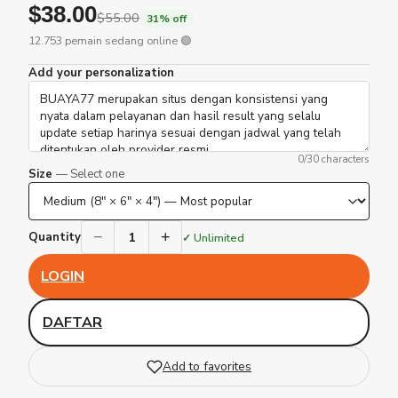
$38.00
$55.00
31% off
12.753 pemain sedang online 🟢
Add your personalization
0
/30 characters
Size
— Select one
−
+
1
Quantity
✓ Unlimited
LOGIN
DAFTAR
Add to favorites