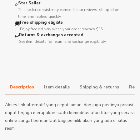
Star Seller
⭐
This seller consistently earned 5-star reviews, shipped on
time, and replied quickly.
Free shipping eligible
🚚
Enjoy free delivery when your order reaches $35+
Returns & exchanges accepted
↩️
See item details for return and exchange eligibility.
Description
Item details
Shipping & returns
Revie
Akses link alternatif yang cepat, aman, dan juga pastinya privasi
dapat terjaga merupakan suatu komoditas atau fitur yang secara
online sangat bermanfaat bagi pemilik akun yang ada di situs
resmi.