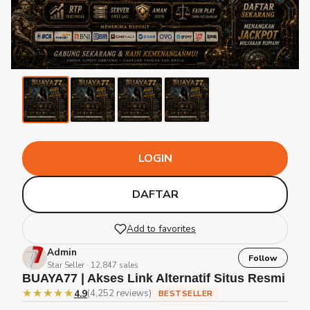
LOGIN
DAFTAR
Add to favorites
Admin
Follow
Star Seller · 12,847 sales
BUAYA77 | Akses Link Alternatif Situs Resmi
★★★★★
4.9
(4,252 reviews)
BESTSELLER