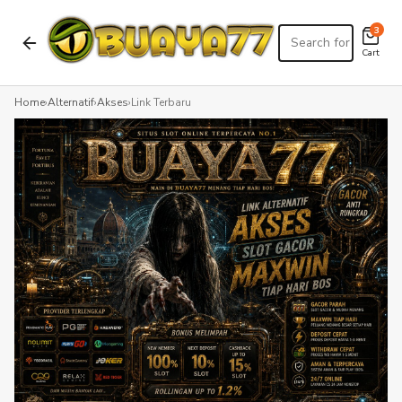
3
Cart
Home
›
Alternatif
›
Akses
›
Link Terbaru