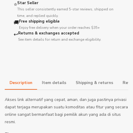
Star Seller
⭐
This seller consistently earned 5-star reviews, shipped on
time, and replied quickly.
Free shipping eligible
🚚
Enjoy free delivery when your order reaches $35+
Returns & exchanges accepted
↩️
See item details for return and exchange eligibility.
Description
Item details
Shipping & returns
Revie
Akses link alternatif yang cepat, aman, dan juga pastinya privasi
dapat terjaga merupakan suatu komoditas atau fitur yang secara
online sangat bermanfaat bagi pemilik akun yang ada di situs
resmi.