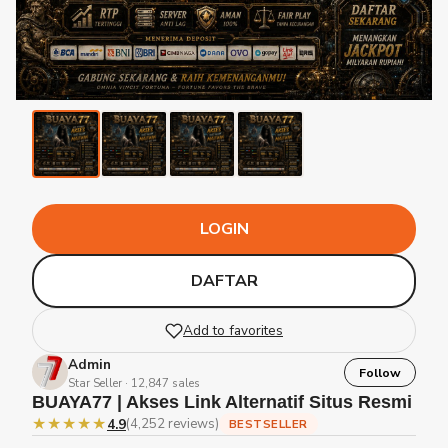
LOGIN
DAFTAR
Add to favorites
Admin
Follow
Star Seller · 12,847 sales
BUAYA77 | Akses Link Alternatif Situs Resmi
★★★★★
4.9
(4,252 reviews)
BESTSELLER