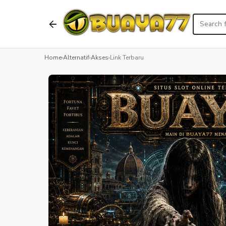
Home
›
Alternatif
›
Akses
›
Link Terbaru