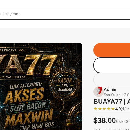
Admin
Star Seller · 12,
BUAYA77 | A
★★★★★
4.9
(4,25
$38.00
$55.00
12.753 pemain sedang