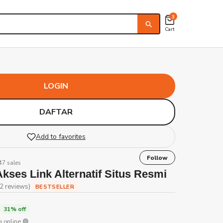
3
Cart
LOGIN
DAFTAR
Add to favorites
Follow
847 sales
kses Link Alternatif Situs Resmi
2 reviews)
BESTSELLER
31% off
 online 🟢