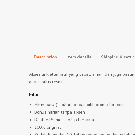
Description
Item details
Shipping & re
Akses link alternatif yang cepat, aman, dan juga pasti
ada di situs resmi.
Fitur
Akun baru (1 bulan) bebas pilih promo tersedia
Bonus harian tanpa absen
Double Promo Top Up Pertama
100% original
Sudah lebih dari 10 Tahun pengalaman dan selalu o