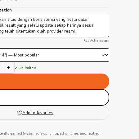
zation
0
/30 characters
+
✓ Unlimited
Add to favorites
tently earned 5-star reviews, shipped on time, and replied