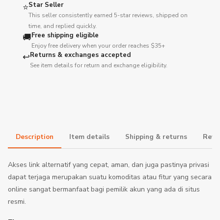
Star Seller
⭐
This seller consistently earned 5-star reviews, shipped on
time, and replied quickly.
Free shipping eligible
🚚
Enjoy free delivery when your order reaches $35+
Returns & exchanges accepted
↩️
See item details for return and exchange eligibility.
Description
Item details
Shipping & returns
Revie
Akses link alternatif yang cepat, aman, dan juga pastinya privasi
dapat terjaga merupakan suatu komoditas atau fitur yang secara
online sangat bermanfaat bagi pemilik akun yang ada di situs
resmi.