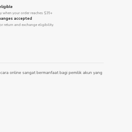
ligible
ery when your order reaches $35+
hanges accepted
or return and exchange eligibility.
secara online sangat bermanfaat bagi pemilik akun yang