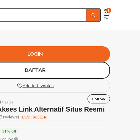
3
Cart
LOGIN
DAFTAR
Add to favorites
Follow
847 sales
kses Link Alternatif Situs Resmi
2 reviews)
BESTSELLER
31% off
 online 🟢