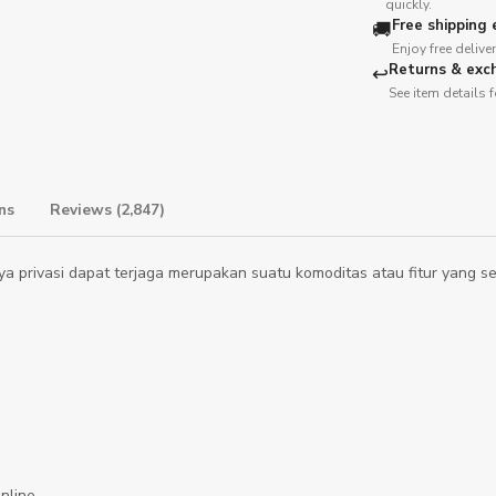
quickly.
Free shipping e
🚚
Enjoy free deliv
Returns & exc
↩️
See item details f
turns
Reviews (2,847)
nya privasi dapat terjaga merupakan suatu komoditas atau fitur yang 
nline