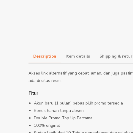
Description
Item details
Shipping & re
Akses link alternatif yang cepat, aman, dan juga pasti
ada di situs resmi.
Fitur
Akun baru (1 bulan) bebas pilih promo tersedia
Bonus harian tanpa absen
Double Promo Top Up Pertama
100% original
Sudah lebih dari 10 Tahun pengalaman dan selalu o