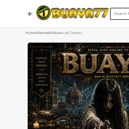
Home
›
Alternatif
›
Akses
›
Link Terbaru