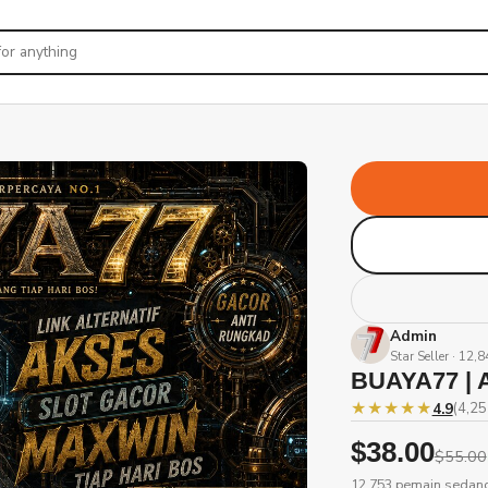
Admin
Star Seller · 12,
BUAYA77 | A
★★★★★
4.9
(4,25
$38.00
$55.00
12.753 pemain sedang