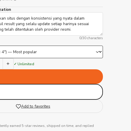
zation
0
/30 characters
+
✓ Unlimited
Add to favorites
tently earned 5-star reviews, shipped on time, and replied