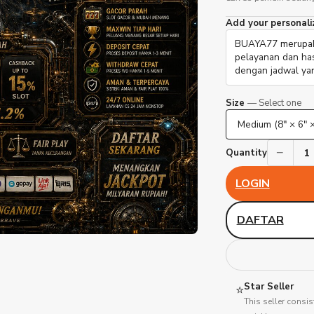
Add your personali
Size
— Select one
−
1
Quantity
LOGIN
DAFTAR
Star Seller
⭐
This seller consis