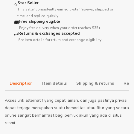
Star Seller
⭐
This seller consistently earned 5-star reviews, shipped on
time, and replied quickly.
Free shipping eligible
🚚
Enjoy free delivery when your order reaches $35+
Returns & exchanges accepted
↩️
See item details for return and exchange eligibility.
Description
Item details
Shipping & returns
Revie
Akses link alternatif yang cepat, aman, dan juga pastinya privasi
dapat terjaga merupakan suatu komoditas atau fitur yang secara
online sangat bermanfaat bagi pemilik akun yang ada di situs
resmi.