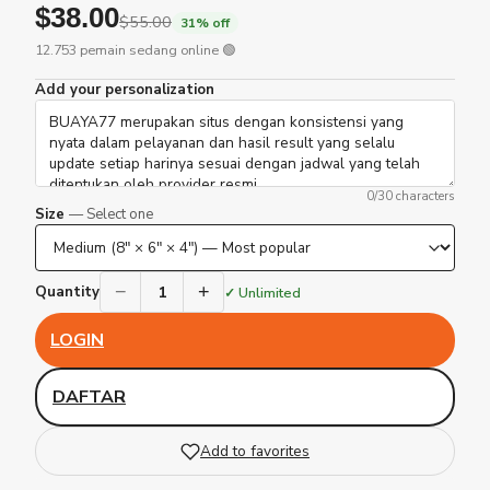
$38.00
$55.00
31% off
12.753 pemain sedang online 🟢
Add your personalization
0
/30 characters
Size
— Select one
−
+
1
Quantity
✓ Unlimited
LOGIN
DAFTAR
Add to favorites