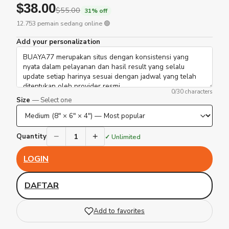
$38.00
$55.00
31% off
12.753 pemain sedang online 🟢
Add your personalization
0
/30 characters
Size
— Select one
−
+
1
Quantity
✓ Unlimited
LOGIN
DAFTAR
Add to favorites