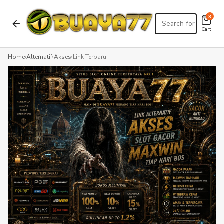
3
Cart
Home
›
Alternatif
›
Akses
›
Link Terbaru