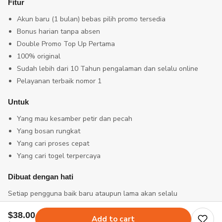
Fitur
Akun baru (1 bulan) bebas pilih promo tersedia
Bonus harian tanpa absen
Double Promo Top Up Pertama
100% original
Sudah lebih dari 10 Tahun pengalaman dan selalu online
Pelayanan terbaik nomor 1
Untuk
Yang mau kesamber petir dan pecah
Yang bosan rungkat
Yang cari proses cepat
Yang cari togel terpercaya
Dibuat dengan hati
Setiap pengguna baik baru ataupun lama akan selalu
mendapatkan paket atau hiburan atau bagian yang sama tanpa
$38.00
terkecuali.
Add to cart