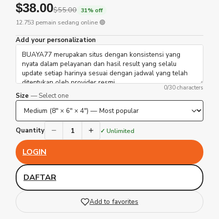
$38.00
$55.00
31% off
12.753 pemain sedang online 🟢
Add your personalization
0
/30 characters
Size
— Select one
−
+
1
Quantity
✓ Unlimited
LOGIN
DAFTAR
Add to favorites