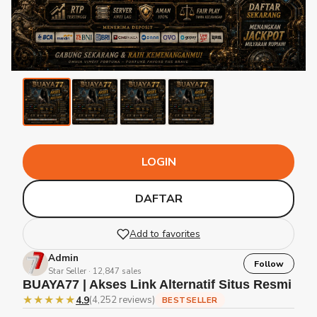
LOGIN
DAFTAR
Add to favorites
Admin
Follow
Star Seller · 12,847 sales
BUAYA77 | Akses Link Alternatif Situs Resmi
★★★★★
4.9
(4,252 reviews)
BESTSELLER