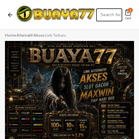
3
Cart
Home
›
Alternatif
›
Akses
›
Link Terbaru