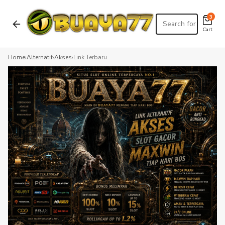
3
Cart
Home
›
Alternatif
›
Akses
›
Link Terbaru