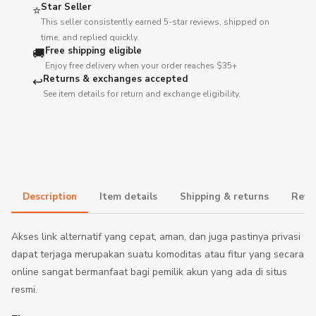
Star Seller
⭐
This seller consistently earned 5-star reviews, shipped on
time, and replied quickly.
Free shipping eligible
🚚
Enjoy free delivery when your order reaches $35+
Returns & exchanges accepted
↩️
See item details for return and exchange eligibility.
Description
Item details
Shipping & returns
Revie
Akses link alternatif yang cepat, aman, dan juga pastinya privasi
dapat terjaga merupakan suatu komoditas atau fitur yang secara
online sangat bermanfaat bagi pemilik akun yang ada di situs
resmi.