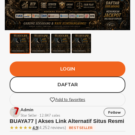
LOGIN
DAFTAR
Add to favorites
Admin
Follow
Star Seller · 12,847 sales
BUAYA77 | Akses Link Alternatif Situs Resmi
★★★★★
4.9
(4,252 reviews)
BESTSELLER