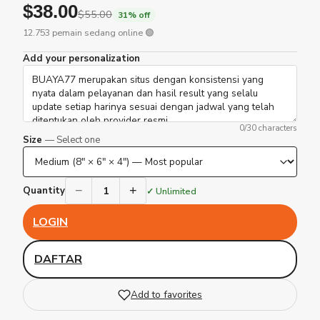
$38.00
$55.00
31% off
12.753 pemain sedang online 🟢
Add your personalization
0
/30 characters
Size
— Select one
−
+
1
Quantity
✓ Unlimited
LOGIN
DAFTAR
Add to favorites