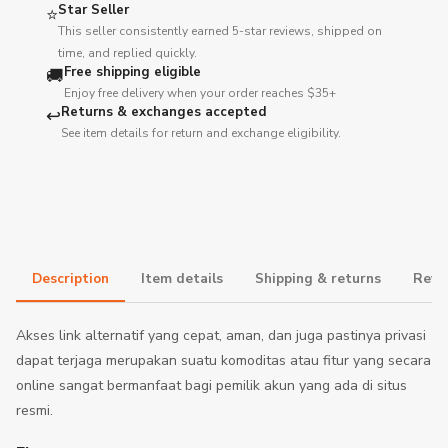
Star Seller
⭐
This seller consistently earned 5-star reviews, shipped on
time, and replied quickly.
Free shipping eligible
🚚
Enjoy free delivery when your order reaches $35+
Returns & exchanges accepted
↩️
See item details for return and exchange eligibility.
Description
Item details
Shipping & returns
Revie
Akses link alternatif yang cepat, aman, dan juga pastinya privasi
dapat terjaga merupakan suatu komoditas atau fitur yang secara
online sangat bermanfaat bagi pemilik akun yang ada di situs
resmi.