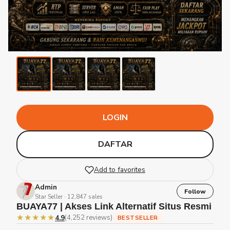
LOGIN
DAFTAR
Add to favorites
Admin
Follow
Star Seller · 12,847 sales
BUAYA77 | Akses Link Alternatif Situs Resmi
★★★★★
4.9
(4,252 reviews)
BESTSELLER