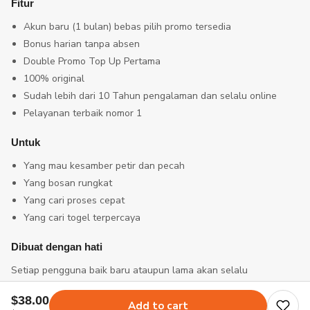
Fitur
Akun baru (1 bulan) bebas pilih promo tersedia
Bonus harian tanpa absen
Double Promo Top Up Pertama
100% original
Sudah lebih dari 10 Tahun pengalaman dan selalu online
Pelayanan terbaik nomor 1
Untuk
Yang mau kesamber petir dan pecah
Yang bosan rungkat
Yang cari proses cepat
Yang cari togel terpercaya
Dibuat dengan hati
Setiap pengguna baik baru ataupun lama akan selalu
mendapatkan paket atau hiburan atau bagian yang sama tanpa
$38.00
terkecuali.
Add to cart