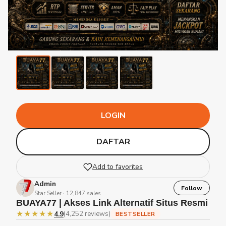
LOGIN
DAFTAR
Add to favorites
Admin
Follow
Star Seller · 12,847 sales
BUAYA77 | Akses Link Alternatif Situs Resmi
★★★★★
4.9
(4,252 reviews)
BESTSELLER