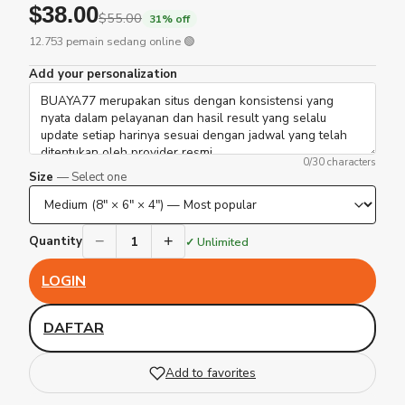
$38.00
$55.00
31% off
12.753 pemain sedang online 🟢
Add your personalization
0
/30 characters
Size
— Select one
−
+
1
Quantity
✓ Unlimited
LOGIN
DAFTAR
Add to favorites