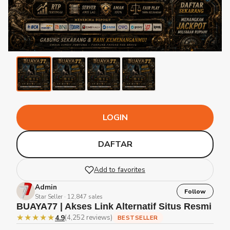
LOGIN
DAFTAR
Add to favorites
Admin
Follow
Star Seller · 12,847 sales
BUAYA77 | Akses Link Alternatif Situs Resmi
★★★★★
4.9
(4,252 reviews)
BESTSELLER