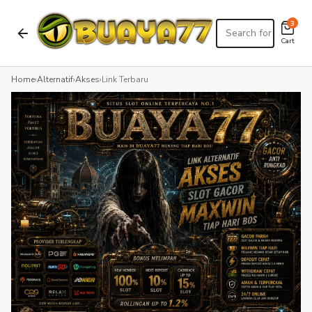
3
Cart
Home
›
Alternatif
›
Akses
›
Link Terbaru