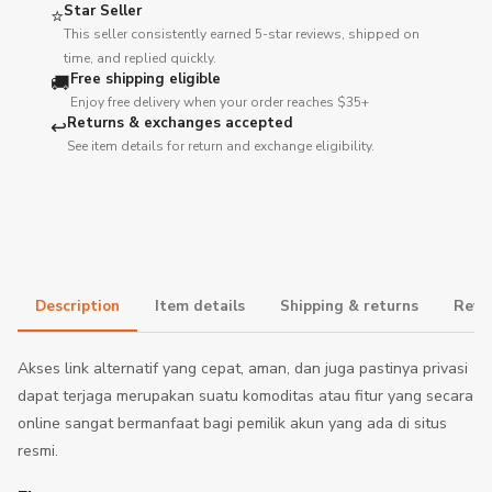
Star Seller
⭐
This seller consistently earned 5-star reviews, shipped on
time, and replied quickly.
Free shipping eligible
🚚
Enjoy free delivery when your order reaches $35+
Returns & exchanges accepted
↩️
See item details for return and exchange eligibility.
Description
Item details
Shipping & returns
Revie
Akses link alternatif yang cepat, aman, dan juga pastinya privasi
dapat terjaga merupakan suatu komoditas atau fitur yang secara
online sangat bermanfaat bagi pemilik akun yang ada di situs
resmi.