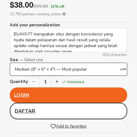
$38.00
$55.00
31% off
12.753 pemain sedang online 🟢
Add your personalization
0
/30 characters
Size
— Select one
−
+
1
Quantity
✓ Unlimited
LOGIN
DAFTAR
Add to favorites