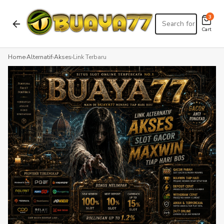
3
Cart
Home
›
Alternatif
›
Akses
›
Link Terbaru