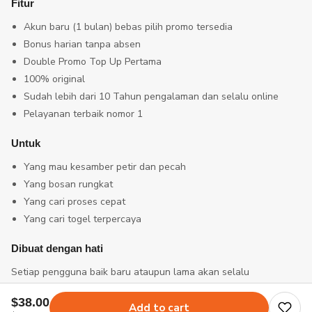
Fitur
Akun baru (1 bulan) bebas pilih promo tersedia
Bonus harian tanpa absen
Double Promo Top Up Pertama
100% original
Sudah lebih dari 10 Tahun pengalaman dan selalu online
Pelayanan terbaik nomor 1
Untuk
Yang mau kesamber petir dan pecah
Yang bosan rungkat
Yang cari proses cepat
Yang cari togel terpercaya
Dibuat dengan hati
Setiap pengguna baik baru ataupun lama akan selalu
mendapatkan paket atau hiburan atau bagian yang sama tanpa
$38.00
terkecuali.
Add to cart