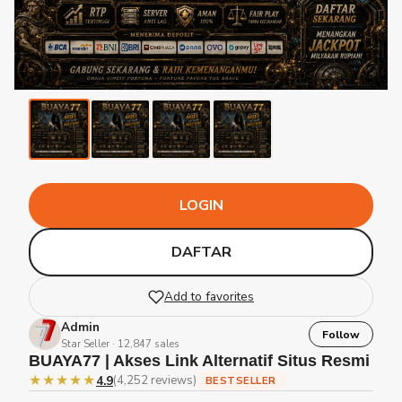
LOGIN
DAFTAR
Add to favorites
Admin
Follow
Star Seller · 12,847 sales
BUAYA77 | Akses Link Alternatif Situs Resmi
★★★★★
4.9
(4,252 reviews)
BESTSELLER