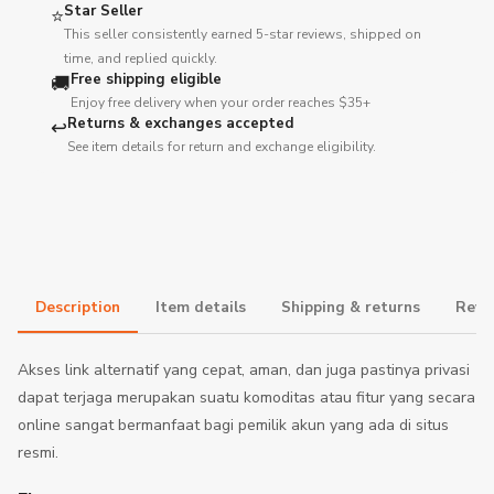
Star Seller
⭐
This seller consistently earned 5-star reviews, shipped on
time, and replied quickly.
Free shipping eligible
🚚
Enjoy free delivery when your order reaches $35+
Returns & exchanges accepted
↩️
See item details for return and exchange eligibility.
Description
Item details
Shipping & returns
Revie
Akses link alternatif yang cepat, aman, dan juga pastinya privasi
dapat terjaga merupakan suatu komoditas atau fitur yang secara
online sangat bermanfaat bagi pemilik akun yang ada di situs
resmi.