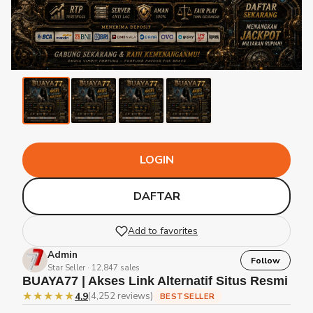
LOGIN
DAFTAR
Add to favorites
Admin
Follow
Star Seller · 12,847 sales
BUAYA77 | Akses Link Alternatif Situs Resmi
★★★★★
4.9
(4,252 reviews)
BESTSELLER