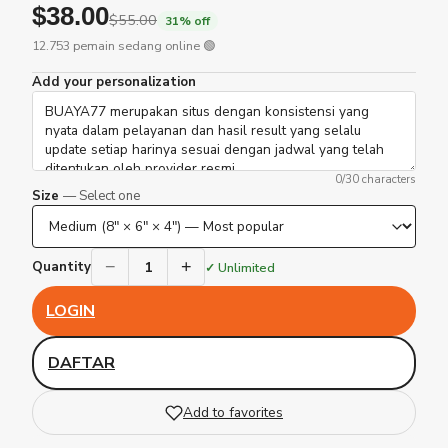
$38.00
$55.00
31% off
12.753 pemain sedang online 🟢
Add your personalization
0
/30 characters
Size
— Select one
−
+
1
Quantity
✓ Unlimited
LOGIN
DAFTAR
Add to favorites