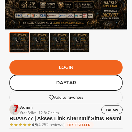
LOGIN
DAFTAR
Add to favorites
Admin
Follow
Star Seller · 12,847 sales
BUAYA77 | Akses Link Alternatif Situs Resmi
★★★★★
4.9
(4,252 reviews)
BESTSELLER