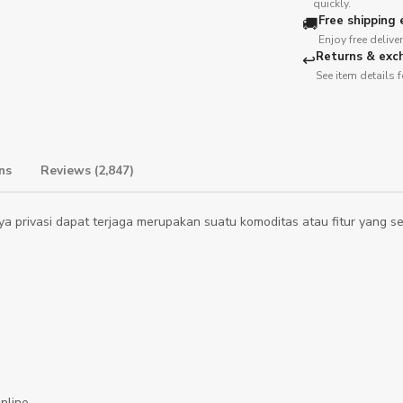
quickly.
Free shipping e
🚚
Enjoy free deliv
Returns & exc
↩️
See item details f
turns
Reviews (2,847)
nya privasi dapat terjaga merupakan suatu komoditas atau fitur yang 
nline