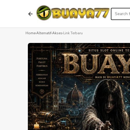
Home
›
Alternatif
›
Akses
›
Link Terbaru