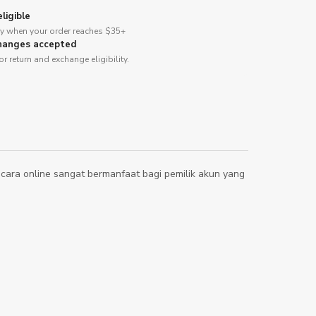
ligible
ery when your order reaches $35+
hanges accepted
or return and exchange eligibility.
secara online sangat bermanfaat bagi pemilik akun yang