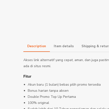
Description
Item details
Shipping & re
Akses link alternatif yang cepat, aman, dan juga pasti
ada di situs resmi.
Fitur
Akun baru (1 bulan) bebas pilih promo tersedia
Bonus harian tanpa absen
Double Promo Top Up Pertama
100% original
Sudah lebih dari 10 Tahun pengalaman dan selalu o