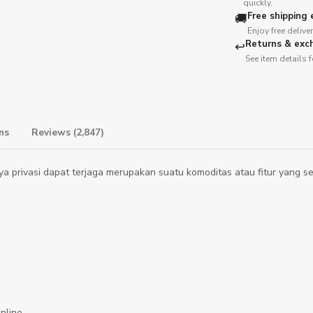
quickly.
Free shipping e
🚚
Enjoy free deliv
Returns & exc
↩️
See item details f
turns
Reviews (2,847)
nya privasi dapat terjaga merupakan suatu komoditas atau fitur yang 
nline