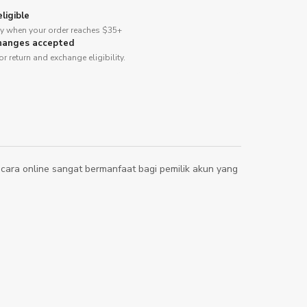
ligible
ery when your order reaches $35+
hanges accepted
or return and exchange eligibility.
secara online sangat bermanfaat bagi pemilik akun yang