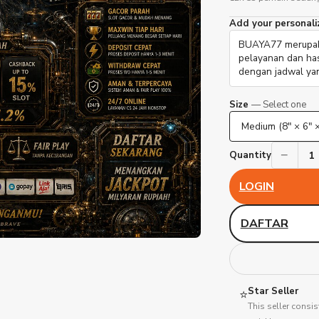
Add your personali
Size
— Select one
−
1
Quantity
LOGIN
DAFTAR
Star Seller
⭐
This seller consis